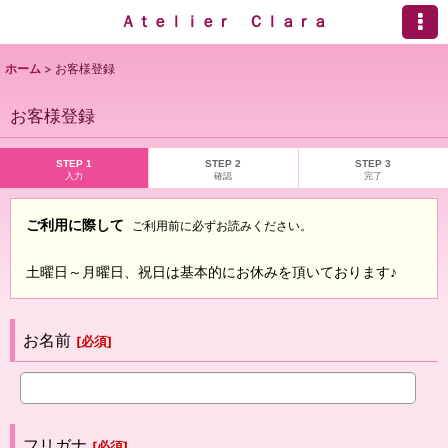
Ａｔｅｌｉｅｒ Ｃｌａｒａ
ホーム
>
お客様登録
お客様登録
STEP 1
STEP 2
STEP 3
入力
確認
完了
ご利用に際して
ご利用前に必ずお読みください。
土曜日～月曜日、祝日は基本的にお休みを頂いております♪
お名前
[
必須
]
フリガナ
[
必須
]