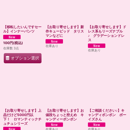
【移転したいんですセー
【お取り寄せします】新
【お取り寄せします】ド
ル】インナーパンツ
作キューピッド タリス
レス系もリーズナブル
マンなどに
♪ グラデーションドレ
ス
100
円
(税込)
在庫あり
在庫数 3点
在庫あり
オプション選択
【お取り寄せします】上
【お取り寄せします】お
【ご相談ください♪】キ
品だけど5000円以
値段ちょっと控えめ キ
ャンディボンボン ボー
下！ ロマンティックチ
ャンディーボンボン
イズさん
ュチュシリーズ
在庫あり
在庫あり