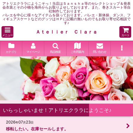
アトリエクララにようこそっ！当店はＳａｎｓｈａ等のセレクトショップ＆発表
会衣装とその小物を海外からお取りよせしております。また、巻きスカート等自
社制作しております。
バレエを中心に様々なアイテムを扱っております。バレエ・新体操、ダンス、フ
ィギュアスケートなどのグッツはＨＰに記載の無いものでもお取り寄せ応相談で
す♪
Ａｔｅｌｉｅｒ Ｃｌａｒａ
メニュー
カート
カテゴリ
マイページ
商品検索
ご利用案内
問い合わせ
いらっしゃいませ！アトリエクララにようこそ♪
2026
07
23
年
月
日
移転したい。在庫セールします。