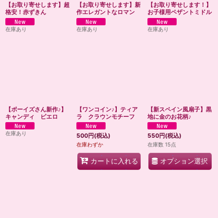
【お取り寄せします】超
【お取り寄せします】新
【お取り寄せします！】
格安！赤ずきん
作エレガントなロマン
お子様用ペザントミドル
在庫あり
在庫あり
在庫あり
【ボーイズさん新作♪】
【ワンコイン♪】ティア
【新スペイン風扇子】黒
キャンディ ピエロ
ラ クラウンモチーフ
地に金のお花柄♪
在庫あり
500
円
(税込)
550
円
(税込)
在庫わずか
在庫数 15点
オプション選択
カートに入れる