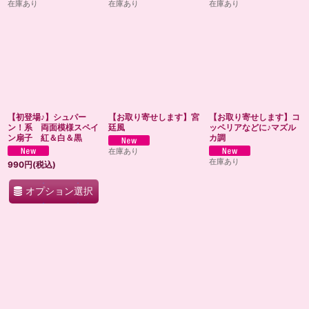
在庫あり
在庫あり
在庫あり
【初登場♪】シュパー
【お取り寄せします】宮
【お取り寄せします】コ
ン！系 両面模様スペイ
廷風
ッペリアなどに♪マズル
ン扇子 紅＆白＆黒
カ調
在庫あり
在庫あり
990
円
(税込)
オプション選択