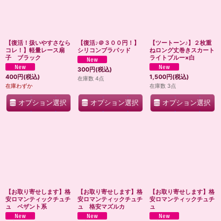
【復活！扱いやすさなら
【復活♪＠３００円！】
【ツートーン♪】２枚重
コレ！】軽量レース扇
シリコンブラパッド
ねロング丈巻きスカート
子 ブラック
ライトブルー×白
300
円
(税込)
400
円
(税込)
1,500
円
(税込)
在庫数 4点
在庫わずか
在庫数 3点
オプション選択
オプション選択
オプション選択
【お取り寄せします】格
【お取り寄せします】格
【お取り寄せします】格
安ロマンティックチュチ
安ロマンティックチュチ
安ロマンティックチュチ
ュ ペザント系
ュ 格安マズルカ
ュ