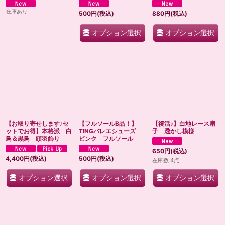
在庫あり
500
円
(税込)
880
円
(税込)
オプション選択
オプション選択
【お取り寄せします♪セ
【フルソールB品！】
【復活♪】白地レース扇
ットでお得】本格派 白
TINGバレエシューズ
子 透かし模様
鳥＆黒鳥 頭羽飾り
ピンク フルソール
650
円
(税込)
4,400
円
(税込)
500
円
(税込)
在庫数 4点
オプション選択
オプション選択
オプション選択