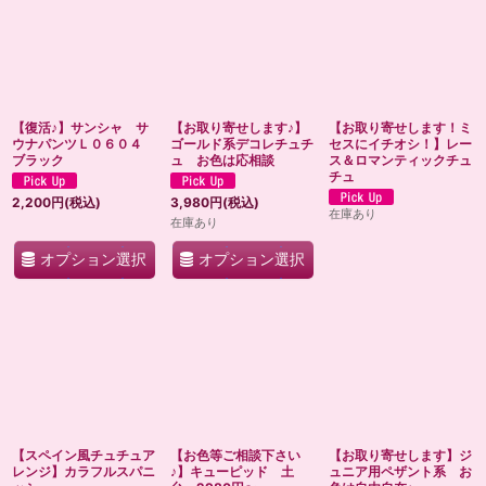
【復活♪】サンシャ サ
【お取り寄せします♪】
【お取り寄せします！ミ
ウナパンツＬ０６０４
ゴールド系デコレチュチ
セスにイチオシ！】レー
ブラック
ュ お色は応相談
ス＆ロマンティックチュ
チュ
2,200
円
(税込)
3,980
円
(税込)
在庫あり
在庫あり
オプション選択
オプション選択
【スペイン風チュチュア
【お色等ご相談下さい
【お取り寄せします】ジ
レンジ】カラフルスパニ
♪】キューピッド 土
ュニア用ペザント系 お