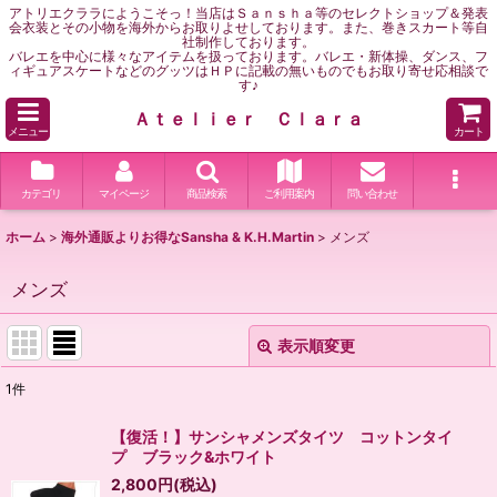
アトリエクララにようこそっ！当店はＳａｎｓｈａ等のセレクトショップ＆発表
会衣装とその小物を海外からお取りよせしております。また、巻きスカート等自
社制作しております。
バレエを中心に様々なアイテムを扱っております。バレエ・新体操、ダンス、フ
ィギュアスケートなどのグッツはＨＰに記載の無いものでもお取り寄せ応相談で
す♪
Ａｔｅｌｉｅｒ Ｃｌａｒａ
メニュー
カート
カテゴリ
マイページ
商品検索
ご利用案内
問い合わせ
ホーム
>
海外通販よりお得なSansha & K.H.Martin
>
メンズ
メンズ
表示順変更
閉じる
1
件
表示数
:
【復活！】サンシャメンズタイツ コットンタイ
プ ブラック&ホワイト
並び順
:
2,800
円
(税込)