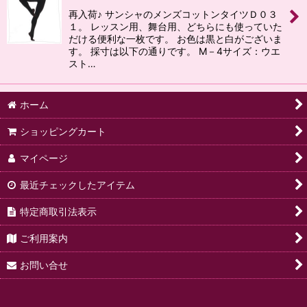
再入荷♪ サンシャのメンズコットンタイツＤ０３
絞り込む
１。 レッスン用、舞台用、どちらにも使っていた
だける便利な一枚です。 お色は黒と白がございま
す。 採寸は以下の通りです。 M－4サイズ：ウエ
スト…
ホーム
ショッピングカート
マイページ
最近チェックしたアイテム
特定商取引法表示
ご利用案内
お問い合せ