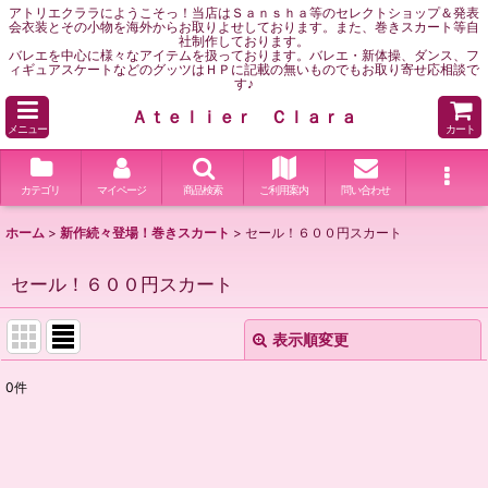
アトリエクララにようこそっ！当店はＳａｎｓｈａ等のセレクトショップ＆発表
会衣装とその小物を海外からお取りよせしております。また、巻きスカート等自
社制作しております。
バレエを中心に様々なアイテムを扱っております。バレエ・新体操、ダンス、フ
ィギュアスケートなどのグッツはＨＰに記載の無いものでもお取り寄せ応相談で
す♪
Ａｔｅｌｉｅｒ Ｃｌａｒａ
メニュー
カート
カテゴリ
マイページ
商品検索
ご利用案内
問い合わせ
ホーム
>
新作続々登場！巻きスカート
>
セール！６００円スカート
セール！６００円スカート
表示順変更
閉じる
0
件
表示数
:
並び順
: