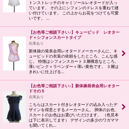
トンストレッチのキャミソールレオタードが入っ
ています。 その上にシフォンのドレスを重ねて縫
い付けています。 この上からお花をつけても可愛
いです。 …
【お色等ご相談下さい♪】キューピッド レオター
ド＋シフォンスカートタイプ
在庫あり
新体操の発表会用レオタードメーカーさんに、キ
ューピッドの衣装の依頼をしたところ、こんな感
じ。 特徴はシフォンスカート３層構造なところ。
薄いピンク＋ラベンダー＋薄い黄色です。 ３層は
きれいに仕上げる…
【お色等ご相談下さい♪】新体操発表会用レオター
ドその５
在庫あり
こちらはスカート付きレオタードの込み入ったデ
ザインを得意とするメーカーさん。 胴体のお色、
スカートのお色はお選びいただけます。 （色見本
は下に表示してます） デザインの多少のワガママ
も聞いてくれ…