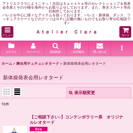
アトリエクララにようこそっ！当店はＳａｎｓｈａ等のセレクトショップ＆発表
会衣装とその小物を海外からお取りよせしております。また、巻きスカート等自
社制作しております。
バレエを中心に様々なアイテムを扱っております。バレエ・新体操、ダンス、フ
ィギュアスケートなどのグッツはＨＰに記載の無いものでもお取り寄せ応相談で
す♪
Ａｔｅｌｉｅｒ Ｃｌａｒａ
メニュー
カート
カテゴリ
マイページ
商品検索
ご利用案内
問い合わせ
ホーム
>
舞台用チュチュレオタード
>
新体操発表会用レオタード
新体操発表会用レオタード
表示順変更
閉じる
10
件
表示数
:
【ご相談下さい♪】コンテンポラリー系 オリジナ
ルレオタード
並び順
: