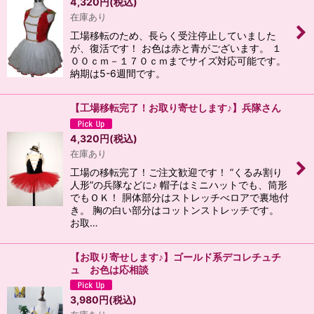
4,320
円
(税込)
在庫あり
工場移転のため、長らく受注停止していました
が、復活です！ お色は赤と青がございます。 １
００ｃｍ－１７０ｃｍまでサイズ対応可能です。
納期は5-6週間です。
【工場移転完了！お取り寄せします♪】兵隊さん
4,320
円
(税込)
在庫あり
工場の移転完了！ご注文歓迎です！ ”くるみ割り
人形”の兵隊などに♪ 帽子はミニハットでも、筒形
でもＯＫ！ 胴体部分はストレッチべロアで裏地付
き。 胸の白い部分はコットンストレッチです。
お取…
【お取り寄せします♪】ゴールド系デコレチュチ
ュ お色は応相談
3,980
円
(税込)