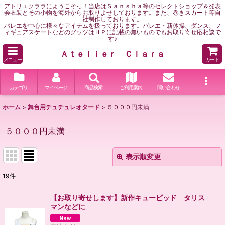
アトリエクララにようこそっ！当店はＳａｎｓｈａ等のセレクトショップ＆発表
会衣装とその小物を海外からお取りよせしております。また、巻きスカート等自
社制作しております。
バレエを中心に様々なアイテムを扱っております。バレエ・新体操、ダンス、フ
ィギュアスケートなどのグッツはＨＰに記載の無いものでもお取り寄せ応相談で
す♪
Ａｔｅｌｉｅｒ Ｃｌａｒａ
メニュー
カート
カテゴリ
マイページ
商品検索
ご利用案内
問い合わせ
ホーム
>
舞台用チュチュレオタード
>
５０００円未満
５０００円未満
表示順変更
閉じる
19
件
表示数
:
【お取り寄せします】新作キューピッド タリス
マンなどに
並び順
: