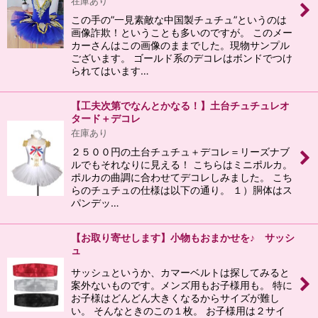
在庫あり
この手の”一見素敵な中国製チュチュ”というのは
画像詐欺！ということも多いのですが。 このメー
カーさんはこの画像のままでした。現物サンプル
ございます。 ゴールド系のデコレはボンドでつけ
られてはいます…
【工夫次第でなんとかなる！】土台チュチュレオ
タード＋デコレ
在庫あり
２５００円の土台チュチュ＋デコレ＝リーズナブ
ルでもそれなりに見える！ こちらはミニポルカ。
ポルカの曲調に合わせてデコレしみました。 こち
らのチュチュの仕様は以下の通り。 １）胴体はス
パンデッ…
【お取り寄せします】小物もおまかせを♪ サッシ
ュ
サッシュというか、カマーベルトは探してみると
案外ないものです。メンズ用もお子様用も。 特に
お子様はどんどん大きくなるからサイズが難し
い。 そんなときのこの１枚。 お子様用は２サイ