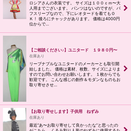
ロシアさんの衣装です。 サイズは１００ｃｍ〜大
人用までございます。 パンツはないのですが、パ
フスリーブなので、下にレオタードを着てもＯ
Ｋ！ 後ろにチャックがあります。 価格は4000円
位からで…
【ご相談ください♪】ユニタード １９８０円〜
在庫あり
リーブナブルなユニタードのメーカーとも取引開
始しました。 価格は素材、枚数、サイズによりま
すのでお問い合わせお願いします。 １枚からでも
歓迎です。 こんな感じの創作＆モダンなものもお
取り寄せさせ…
【お取り寄せします】子供用 ねずみ
在庫あり
最近”あ〜お取り寄せして良かったな”と思ったの
がこちら。 くるみ割り人形のねずみに使用するた