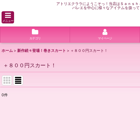
アトリエクララにようこそっ！当店はＳａｎｓｈ
バレエを中心に様々なアイテムを扱って
メニュー
カテゴリ
マイページ
ホーム
>
新作続々登場！巻きスカート
>
＋８００円スカート！
＋８００円スカート！
0
件
表示数
:
並び順
: