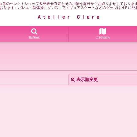
ａ等のセレクトショップ＆発表会衣装とその小物を海外からお取りよせしておりま
おります。バレエ・新体操、ダンス、フィギュアスケートなどのグッツはＨＰに記
Ａｔｅｌｉｅｒ Ｃｌａｒａ
商品検索
ご利用案内
表示順変更
絞り込む