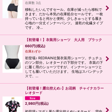
在庫数 3点
並び順
:
移転したいんですセール。在庫が減ったら移転で
きます。だから本気の在庫処分セールです。 一枚
持っていると何かと便利。少しきゅっとする履き
絞り込む
心地の一分丈インナーパンツ。 速乾の化繊タイプ
です。 冷…
【初登場！】衣装用ショーツ 大人用 ブラック
660
円
(税込)
在庫わずか
初登場♪ REDRAIN社製衣装用ショーツ。チュチュ
のツン部分。レオタードの下部分です。 衣装の下
に履く用のショーツですが、インナーショーツと
しても履いていただけます。 生地はスパンデック
スで、…
【初登場！露出控えめ♪】お花柄 チャイナカラー
レオタード
2,980
円
(税込)
初登場♪ マダム風な露出控えめレオタード。 背中