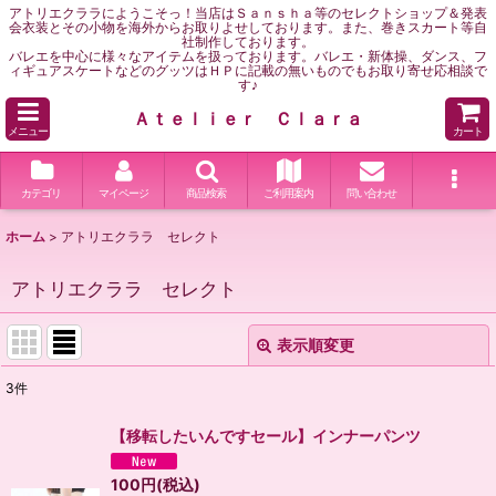
アトリエクララにようこそっ！当店はＳａｎｓｈａ等のセレクトショップ＆発表
会衣装とその小物を海外からお取りよせしております。また、巻きスカート等自
社制作しております。
バレエを中心に様々なアイテムを扱っております。バレエ・新体操、ダンス、フ
ィギュアスケートなどのグッツはＨＰに記載の無いものでもお取り寄せ応相談で
す♪
Ａｔｅｌｉｅｒ Ｃｌａｒａ
メニュー
カート
カテゴリ
マイページ
商品検索
ご利用案内
問い合わせ
ホーム
>
アトリエクララ セレクト
アトリエクララ セレクト
表示順変更
閉じる
3
件
サブカテゴリ
:
【移転したいんですセール】インナーパンツ
表示数
:
100
円
(税込)