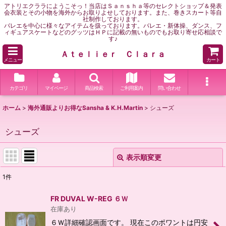
アトリエクララにようこそっ！当店はＳａｎｓｈａ等のセレクトショップ＆発表
会衣装とその小物を海外からお取りよせしております。また、巻きスカート等自
社制作しております。
バレエを中心に様々なアイテムを扱っております。バレエ・新体操、ダンス、フ
ィギュアスケートなどのグッツはＨＰに記載の無いものでもお取り寄せ応相談で
す♪
Ａｔｅｌｉｅｒ Ｃｌａｒａ
メニュー
カート
カテゴリ
マイページ
商品検索
ご利用案内
問い合わせ
ホーム
>
海外通販よりお得なSansha & K.H.Martin
>
シューズ
シューズ
表示順変更
閉じる
1
件
表示数
:
FR DUVAL W-REG ６Ｗ
在庫あり
並び順
:
６Ｗ詳細確認画面です。 現在このポワントは円安