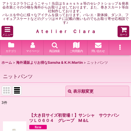
アトリエクララにようこそっ！当店はＳａｎｓｈａ等のセレクトショップ＆発表
会衣装とその小物を海外からお取りよせしております。また、巻きスカート等自
社制作しております。
バレエを中心に様々なアイテムを扱っております。バレエ・新体操、ダンス、フ
ィギュアスケートなどのグッツはＨＰに記載の無いものでもお取り寄せ応相談で
す♪
Ａｔｅｌｉｅｒ Ｃｌａｒａ
メニュー
カート
カテゴリ
マイページ
商品検索
ご利用案内
問い合わせ
ホーム
>
海外通販よりお得なSansha & K.H.Martin
>
ニットパンツ
ニットパンツ
表示順変更
閉じる
3
件
表示数
:
【大き目サイズ初登場！】サンシャ サウナパン
ツＬ０６０４ グレープ M＆L
並び順
: