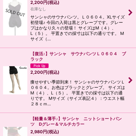
2,200
円
(税込)
在庫なし
絞り込む
サンシャのサウナパンツ。Ｌ０６０４。XLサイズ
初登場♪ 今回の入荷は黒とグレープです。グレー
プはかなり久々の登場！ サイズはM（４）、
L（５）。 平置きでの採寸は以下の通りです。 M
サイズ（…
【復活♪】サンシャ サウナパンツＬ０６０４ ブ
ラック
2,200
円
(税込)
痩せやすい季節到来！ サンシャのサウナパンツＬ
０６０４。お色はブラックとグレープ。 サイズは
M（４）、L（５）。 平置きでの採寸は以下の通
りです。 Mサイズ（サイズ表記４）：ウエスト幅
２８ｃｍ…
【軽量＆薄手♪】サンシャ ニットショートパン
ツ Dグレー＆マルチカラー
2,980
円
(税込)