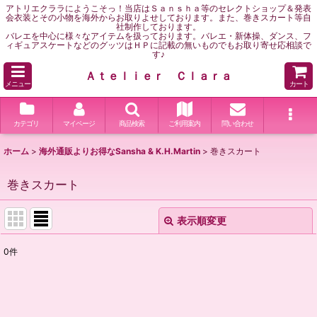
アトリエクララにようこそっ！当店はＳａｎｓｈａ等のセレクトショップ＆発表
会衣装とその小物を海外からお取りよせしております。また、巻きスカート等自
社制作しております。
バレエを中心に様々なアイテムを扱っております。バレエ・新体操、ダンス、フ
ィギュアスケートなどのグッツはＨＰに記載の無いものでもお取り寄せ応相談で
す♪
Ａｔｅｌｉｅｒ Ｃｌａｒａ
メニュー
カート
カテゴリ
マイページ
商品検索
ご利用案内
問い合わせ
ホーム
>
海外通販よりお得なSansha & K.H.Martin
>
巻きスカート
巻きスカート
表示順変更
閉じる
0
件
表示数
:
並び順
: