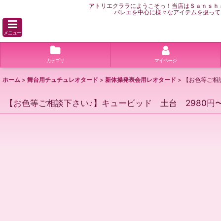
アトリエクララにようこそっ！当店はＳａｎｓｈ
バレエを中心に様々なアイテムを扱って
メニュー
カテゴリ
マイページ
ホーム
>
舞台用チュチュレオタード
>
新体操発表会用レオタード
>
【お色等ご相
【お色等ご相談下さい♪】キューピッド 土台 2980円